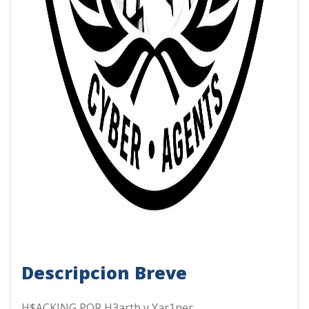
Descripcion Breve
H$ACKING POR H3arth y Yar1ner